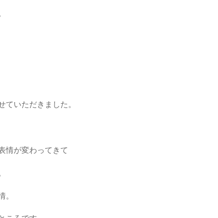
。
せていただきました。
表情が変わってきて
。
情。