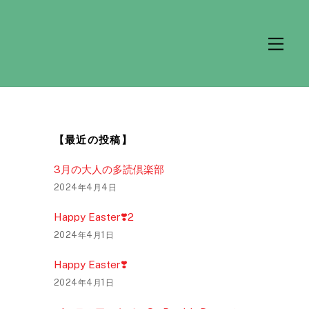
M
e
n
u
【最近の投稿】
3月の大人の多読倶楽部
2024年4月4日
Happy Easter❣️2
2024年4月1日
Happy Easter❣️
2024年4月1日