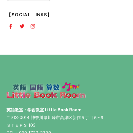
ア
ー
【SOCIAL LINKS】
カ
イ
ブ
】
英語教室・学習教室 Little Book Room
〒213-0014 神奈川県川崎市高津区新作５丁目６−６
ＳＴＥＰＳ 103
TEL：090-1737-3789