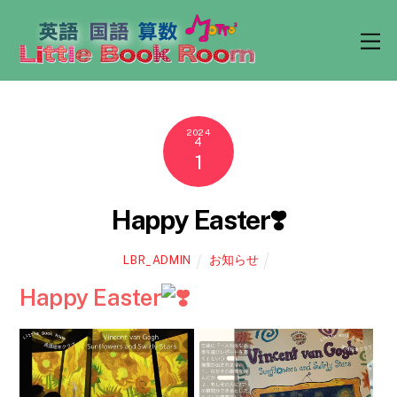
M
e
n
u
2024
4
1
Happy Easter❣️
お知らせ
LBR_ADMIN
Happy Easter